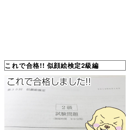
これで合格!! 似顔絵検定2級編