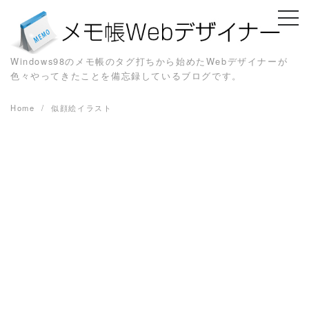
Skip
to
content
Windows98のメモ帳のタグ打ちから始めたWebデザイナーが
色々やってきたことを備忘録しているブログです。
Home
似顔絵イラスト