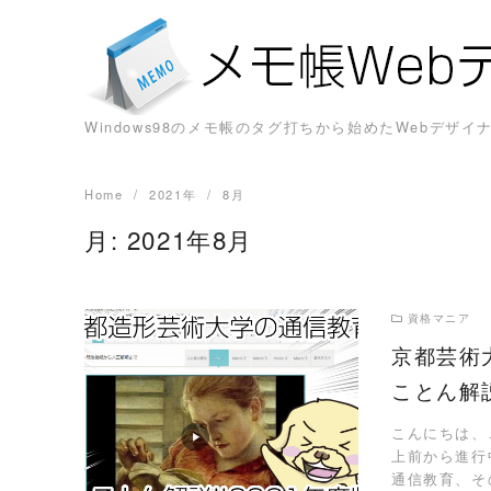
Skip
to
content
Windows98のメモ帳のタグ打ちから始めたWebデ
Home
2021年
8月
月:
2021年8月
資格マニア
京都芸術
ことん解説
READ MORE
こんにちは、
上前から進行
通信教育、そ