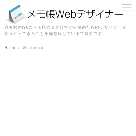
Skip
to
content
Windows98のメモ帳のタグ打ちから始めたWebデザイナーが
色々やってきたことを備忘録しているブログです。
Home
Wordpress