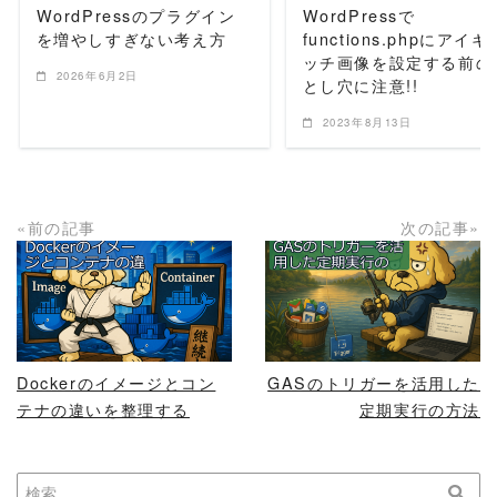
WordPressのプラグイン
WordPressで
を増やしすぎない考え方
functions.phpにアイキ
ッチ画像を設定する前の
2026年6月2日
とし穴に注意!!
2023年8月13日
«前の記事
次の記事»
READ MORE
READ MORE
Dockerのイメージとコン
GASのトリガーを活用した
テナの違いを整理する
定期実行の方法