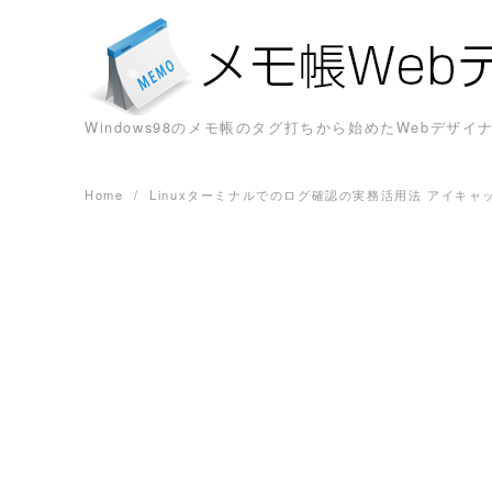
Skip
to
content
Windows98のメモ帳のタグ打ちから始めたWebデ
Home
Linuxターミナルでのログ確認の実務活用法 アイキャ