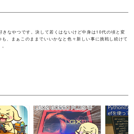
好きなやつです。決して若くはないけど中身は10代の頃と変
つも、まぁこのままでいいかなと色々新しい事に挑戦し続けて
」。
MORE
READ MORE
REA