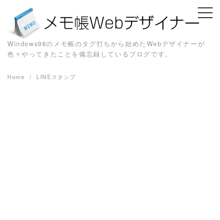
Skip
to
content
Windows98のメモ帳のタグ打ちから始めたWebデザイナーが
色々やってきたことを備忘録しているブログです。
Home
LINEスタンプ