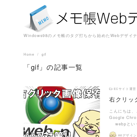
Skip
to
content
Windows98のメモ帳のタグ打ちから始めたWebデ
Home
gif
「gif」の記事一覧
ECサイト運営
右クリッ
こんにちは、
READ MORE
Google 
webpという
AKデザイ