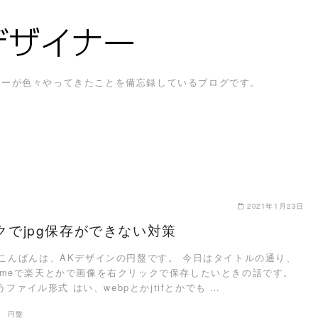
ザイナーが色々やってきたことを備忘録しているブログです。
2021年1月23日
クでjpg保存ができない対策
こんばんは、AKデザインの円盤です。 今日はタイトルの通り、
Chromeで楽天とかで画像を右クリックで保存したいときの話です。
ファイル形式 はい、webpとかjtifとかでも …
ン 円盤