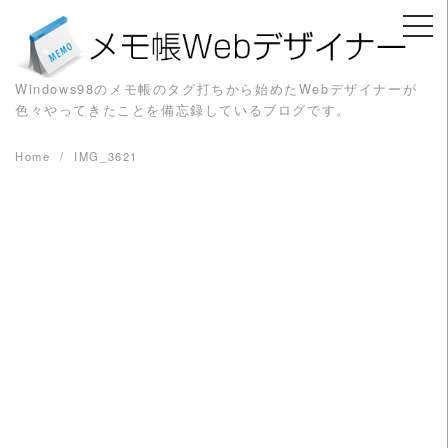
Skip
to
content
Windows98のメモ帳のタグ打ちから始めたWebデザイナーが
色々やってきたことを備忘録しているブログです。
Home
IMG_3621