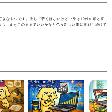
好きなやつです。決して若くはないけど中身は10代の頃と変
つも、まぁこのままでいいかなと色々新しい事に挑戦し続けて
」。
MORE
READ MORE
REA