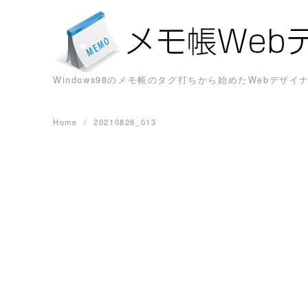
Skip
to
content
Windows98のメモ帳のタグ打ちから始めたWebデ
Home
20210828_013