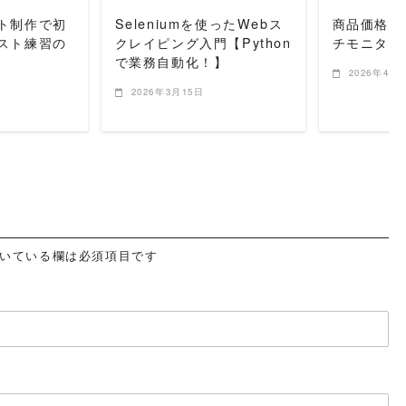
ト制作で初
Seleniumを使ったWebス
商品価格チ
スト練習の
クレイピング入門【Python
チモニター
で業務自動化！】
2026年4月
2026年3月15日
いている欄は必須項目です