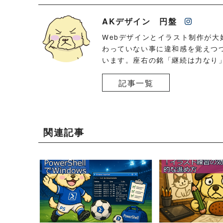
AKデザイン 円盤
Webデザインとイラスト制作が大
わっていない事に違和感を覚えつ
います。座右の銘「継続は力なり
記事一覧
関連記事
READ MORE
READ 