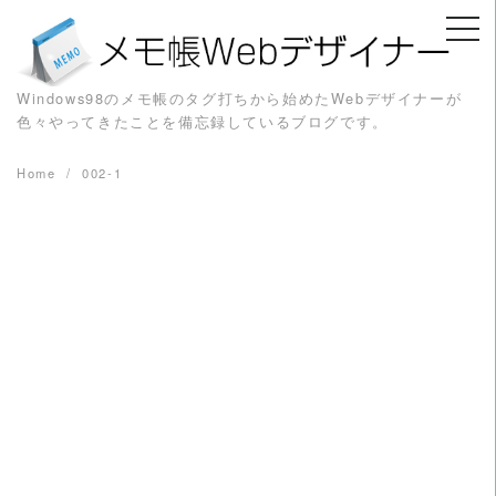
Skip
to
content
Windows98のメモ帳のタグ打ちから始めたWebデザイナーが
色々やってきたことを備忘録しているブログです。
Home
002-1