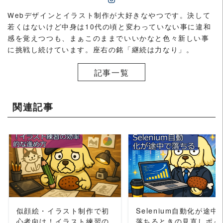
Webデザインとイラスト制作が大好きなやつです。決して
若くはないけど中身は10代の頃と変わっていない事に違和
感を覚えつつも、まぁこのままでいいかなと色々新しい事
に挑戦し続けています。座右の銘「継続は力なり」。
記事一覧
関連記事
READ MORE
READ MORE
似顔絵・イラスト制作で初
Selenium自動化が途中
心者向け！イラスト練習の
落ちるときの見直しポイ