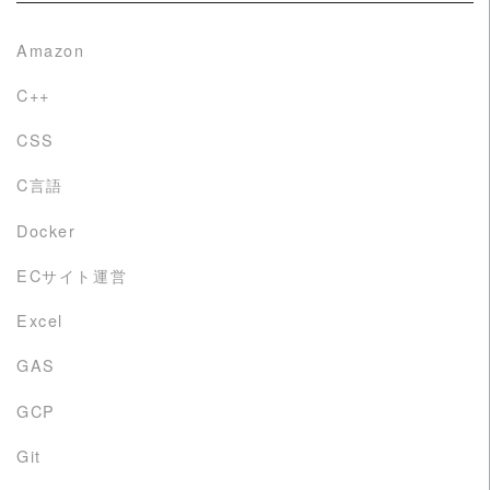
Amazon
C++
CSS
C言語
Docker
ECサイト運営
Excel
GAS
GCP
Git