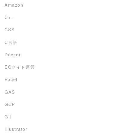
Amazon
C++
CSS
C言語
Docker
ECサイト運営
Excel
GAS
GCP
Git
Illustrator