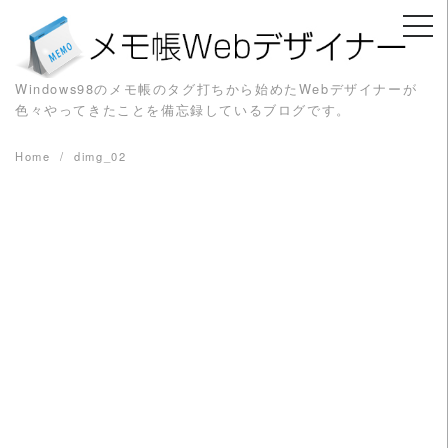
Skip
to
content
Windows98のメモ帳のタグ打ちから始めたWebデザイナーが
色々やってきたことを備忘録しているブログです。
Home
dimg_02