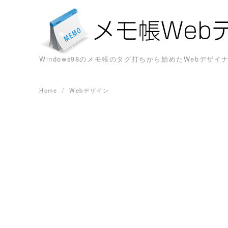
Skip
to
content
Windows98のメモ帳のタグ打ちから始めたWebデ
Home
Webデザイン