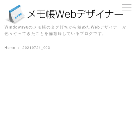
Skip
to
content
Windows98のメモ帳のタグ打ちから始めたWebデザイナーが
色々やってきたことを備忘録しているブログです。
Home
20210724_003