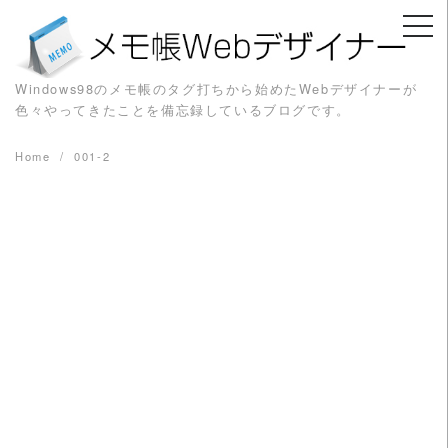
Skip
to
content
Windows98のメモ帳のタグ打ちから始めたWebデザイナーが
色々やってきたことを備忘録しているブログです。
Home
001-2