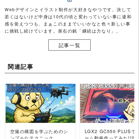
Webデザインとイラスト制作が大好きなやつです。決して
若くはないけど中身は10代の頃と変わっていない事に違和
感を覚えつつも、まぁこのままでいいかなと色々新しい事
に挑戦し続けています。座右の銘「継続は力なり」。
記事一覧
関連記事
READ MORE
READ MORE
空撮の構図を学ぶためのシ
LGX2 GC550 PLUSで
ンプルなテクニック
ーム動画作ってみた!!20